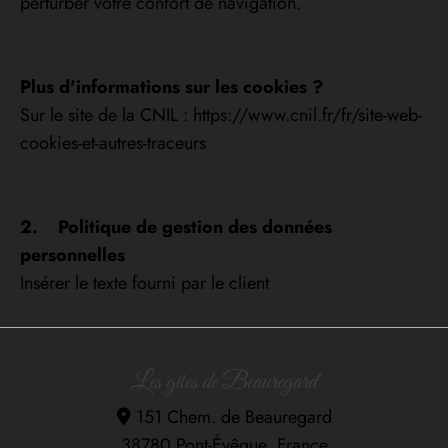
perturber votre confort de navigation.
Plus d'informations sur les cookies ?
Sur le site de la CNIL : https://www.cnil.fr/fr/site-web-
cookies-et-autres-traceurs
2. Politique de gestion des données
personnelles
Insérer le texte fourni par le client
Les gites de Beauregard
151 Chem. de Beauregard

38780 Pont-Évêque, France