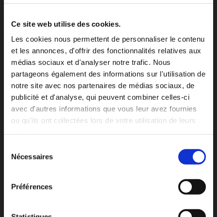
· ga
Ce site web utilise des cookies.
But : Enregistrer un identifiant unique utilisé pour
Les cookies nous permettent de personnaliser le contenu
générer des données statistiques sur la façon dont le
et les annonces, d'offrir des fonctionnalités relatives aux
visiteur utilise le site internet.
médias sociaux et d'analyser notre trafic. Nous
Durée : 1 an.
partageons également des informations sur l'utilisation de
Fournisseur : Google.
notre site avec nos partenaires de médias sociaux, de
publicité et d'analyse, qui peuvent combiner celles-ci
avec d'autres informations que vous leur avez fournies
ou qu'ils ont collectées lors de votre utilisation de leurs
· gid
services.
But : Enregistrer un identifiant unique utilisé pour
Sélection
générer des données statistiques sur la façon dont le
Nécessaires
du
visiteur utilise le site internet.
consentement
Durée : 24 heures.
Préférences
Fournisseur : Google.
Statistiques